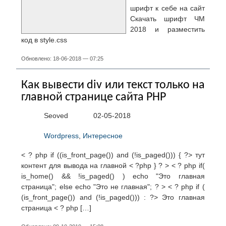
шрифт к себе на сайт
Скачать шрифт ЧМ
2018 и разместить
код в style.css
Обновлено: 18-06-2018 — 07:25
Как вывести div или текст только на
главной странице сайта PHP
Seoved
02-05-2018
Wordpress
,
Интересное
< ? php if ((is_front_page()) and (!is_paged())) { ?> тут
контент для вывода на главной < ?php } ? > < ? php if(
is_home() && !is_paged() ) echo "Это главная
страница"; else echo "Это не главная"; ? > < ? php if (
(is_front_page()) and (!is_paged())) : ?> Это главная
страница < ? php […]