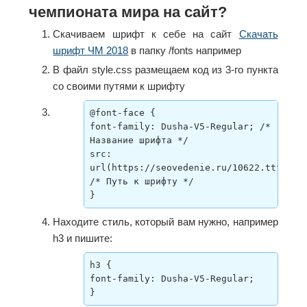
чемпионата мира на сайт?
Скачиваем шрифт к себе на сайт
Скачать
шрифт ЧМ 2018
в папку /fonts например
В файл style.css размещаем код из 3-го пункта
со своими путями к шрифту
@font-face {

font-family: Dusha-V5-Regular; /* 
Название шрифта */

src: 
url(https://seovedenie.ru/10622.ttf); 
/* Путь к шрифту */

}
Находите стиль, который вам нужно, например
h3 и пишите:
h3 {

font-family: Dusha-V5-Regular;

}