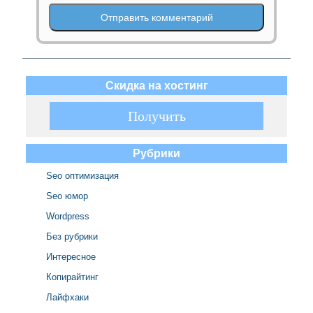
Скидка на хостинг
► ЖМИ ◄
Получить
Получить
Рубрики
Seo оптимизация
Seo юмор
Wordpress
Без рубрики
Интересное
Копирайтинг
Лайфхаки